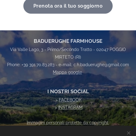
Prenota ora il tuo soggiorno
BADUERUGHE FARMHOUSE
Via Valle Lago, 3 - Primo/Secondo Tratto - 02047 POGGIO
MIRTETO (RI)
Phone: +39 391.70.83.283 - e-mail: c.h.baduerughe@gmail.com
Mappa google
I NOSTRI SOCIAL
>
FACEBOOK
>
INSTAGRAM
Immagini personali protette da copyright.
Vietata la riproduzione senza autorizzazione