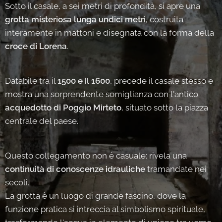
Sotto il casale, a sei metri di profondità, si apre una
grotta misteriosa lunga undici metri
, costruita
interamente in mattoni e disegnata con la forma della
croce di Lorena
.
Databile tra il
1500 e il 1600
, precede il casale stesso e
mostra una sorprendente somiglianza con l'antico
acquedotto di Poggio Mirteto
, situato sotto la piazza
centrale del paese.
Questo collegamento non è casuale: rivela una
continuità di conoscenze idrauliche
tramandate nei
secoli.
La grotta è un luogo di grande fascino, dove la
funzione pratica si intreccia al simbolismo spirituale,