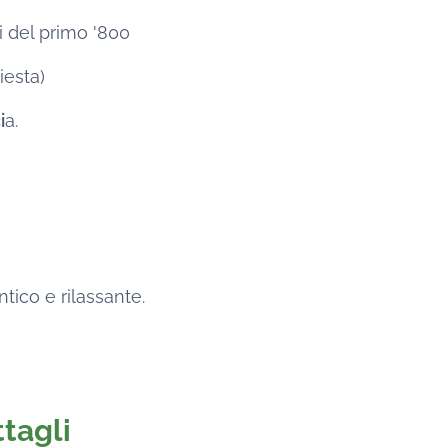
 del primo '800
iesta)
i
a.
tico e rilassante.
tagli