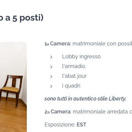
 a 5 posti)
1
Camera:
matrimoniale con possibi
a
Lobby ingresso
l'armadio,
l'abat jour
i quadri
sono tutti in autentico stile Liberty.
2
Camera
: matrimoniale arredata 
a
Esposizione:
EST