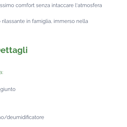
massimo comfort senza intaccare l'atmosfera
 rilassante in famiglia, immerso nella
ettagli
a:
ggiunto
no/deumidificatore