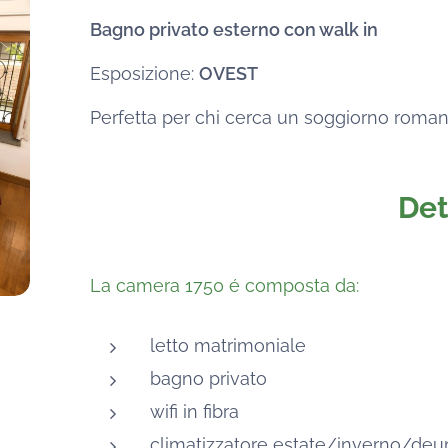
Bagno privato esterno con walk in
Esposizione:
OVEST
Perfetta per chi cerca un soggiorno romant
Det
La camera 1750 é composta da:
letto matrimoniale
bagno privato
wifi in fibra
climatizzatore estate/inverno/deum