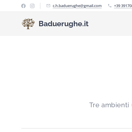
c.h.baduerughe@gmail.com
+39 39170
Baduerughe.it
Tre ambienti 