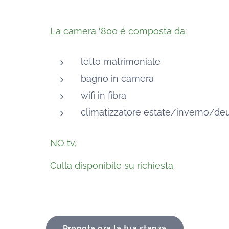
La camera '800 é composta da:
letto matrimoniale
bagno in camera
wifi in fibra
climatizzatore estate/inverno/deu
NO tv,
Culla disponibile su richiesta
Prenota ora la tua stanza