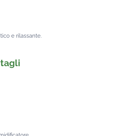
ico e rilassante.
tagli
idificatore