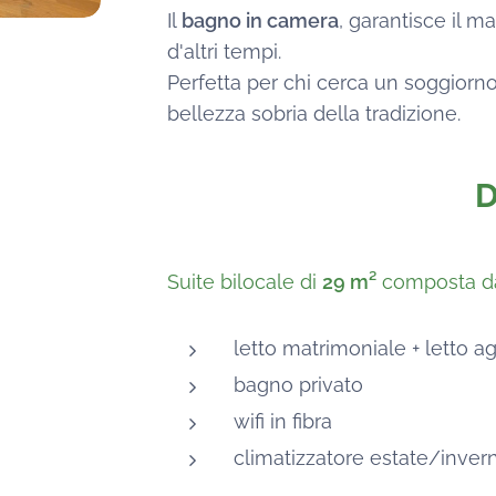
Il
bagno in camera
, garantisce il 
d'altri tempi.
Perfetta per chi cerca un soggiorno
bellezza sobria della tradizione.
D
Suite bilocale di
29 m²
composta d
letto matrimoniale + letto a
bagno privato
wifi in fibra
climatizzatore estate/inver