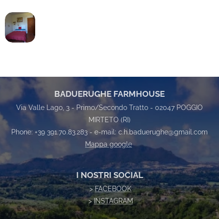
BADUERUGHE FARMHOUSE
Via Valle Lago, 3 - Primo/Secondo Tratto - 02047 POGGIO
MIRTETO (RI)
Phone: +39 391.70.83.283 - e-mail: c.h.baduerughe@gmail.com
Mappa google
I NOSTRI SOCIAL
>
FACEBOOK
>
INSTAGRAM